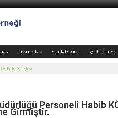
miz
Hakkımızda
Temsilciliklerimiz
Üyelik İşlemleri
eki Eğitim Çalıştayı
üdürlüğü Personeli Habib 
e Girmiştir.