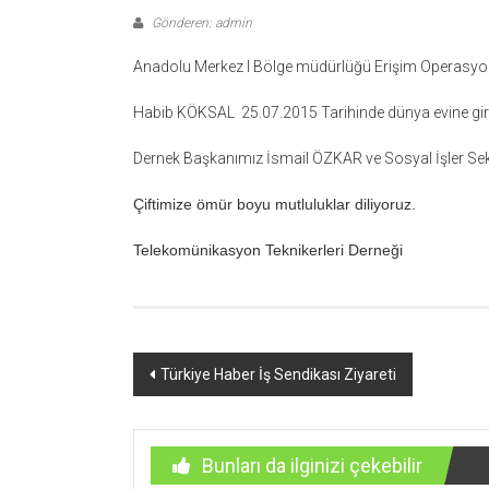
Gönderen: admin
Anadolu Merkez I Bölge müdürlüğü Erişim Operasyo
Habib KÖKSAL 25.07.2015 Tarihinde dünya evine girm
Dernek Başkanımız İsmail ÖZKAR ve Sosyal İşler Sekrete
Çiftimize ömür boyu mutluluklar diliyoruz.
Telekomünikasyon Teknikerleri Derneği
Yazı
Türkiye Haber İş Sendikası Ziyareti
dolaşımı
Bunları da ilginizi çekebilir