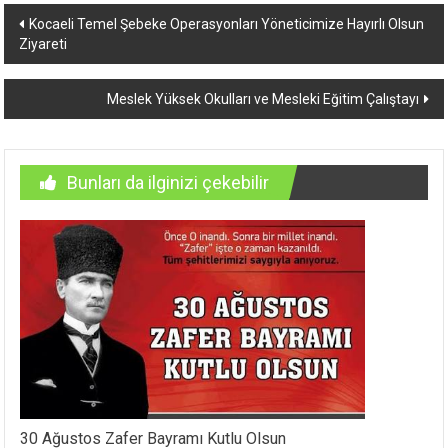
Yazı
Kocaeli Temel Şebeke Operasyonları Yöneticimize Hayırlı Olsun
Ziyareti
dolaşımı
Meslek Yüksek Okulları ve Mesleki Eğitim Çalıştayı
Bunları da ilginizi çekebilir
30 Ağustos Zafer Bayramı Kutlu Olsun