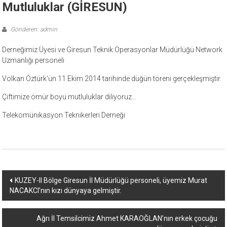
Mutluluklar (GİRESUN)
Gönderen: admin
Derneğimiz Üyesi ve Giresun Teknik Operasyonlar Müdürlüğü Network
Uzmanlığı personeli
Volkan Öztürk'ün 11 Ekim 2014 tarihinde düğün töreni gerçekleşmiştir.
Çiftimize ömür boyu mutluluklar diliyoruz…
Telekomünikasyon Teknikerleri Derneği
Yazı
KUZEY-II Bölge Giresun İl Müdürlüğü personeli, üyemiz Murat
NACAKCI’nın kızı dünyaya gelmiştir.
dolaşımı
Ağrı İl Temsilcimiz Ahmet KARAOĞLAN’nın erkek çocuğu