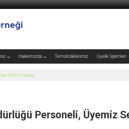
miz
Hakkımızda
Temsilciliklerimiz
Üyelik İşlemleri
eki Eğitim Çalıştayı
rlüğü Personeli, Üyemiz Se