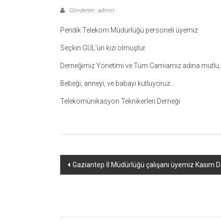
Gönderen: admin
Pendik Telekom Müdürlüğü personeli üyemiz
Seçkin GÜL'ün kızı olmuştur.
Derneğimiz Yönetimi ve Tüm Camiamız adına mutlu, huz
Bebeği, anneyi, ve babayı kutluyoruz…
Telekomünikasyon Teknikerleri Derneği
Yazı
Gaziantep İl Müdürlüğü çalışanı üyemiz Kasım D
dolaşımı