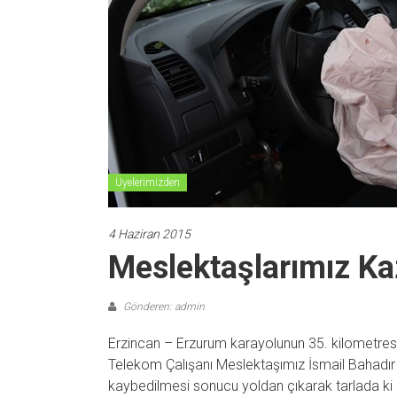
Üyelerimizden
4 Haziran 2015
Meslektaşlarımız Kaz
Gönderen: admin
Erzincan – Erzurum karayolunun 35. kilometresi
Telekom Çalışanı Meslektaşımız İsmail Bahadır
kaybedilmesi sonucu yoldan çıkarak tarlada ki