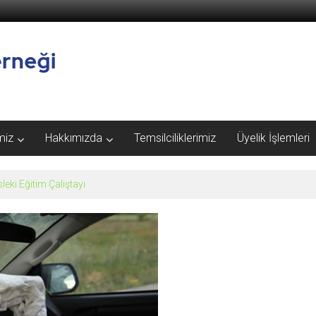
miz
Hakkımızda
Temsilciliklerimiz
Üyelik İşlemleri