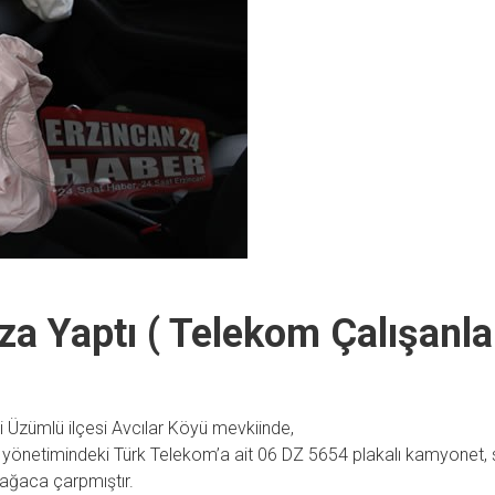
a Yaptı ( Telekom Çalışanlar
 Üzümlü ilçesi Avcılar Köyü mevkiinde,
 yönetimindeki Türk Telekom’a ait 06 DZ 5654 plakalı kamyonet, 
 ağaca çarpmıştır.