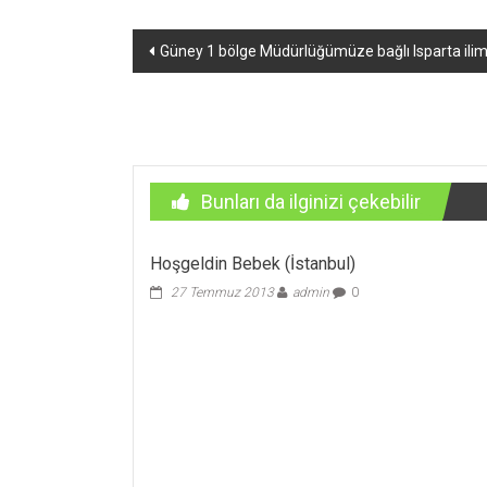
Yazı
Güney 1 bölge Müdürlüğümüze bağlı Isparta ilim
dolaşımı
Bunları da ilginizi çekebilir
Hoşgeldin Bebek (İstanbul)
27 Temmuz 2013
admin
0