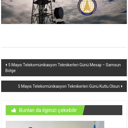
Yazı
5 Mayıs Telekomünikasyon Teknikerleri Günü Mesajı – Samsun
Bölge
dolaşımı
5 Mayıs Telekomünikasyon Teknikerleri Günü Kutlu Olsun
Bunları da ilginizi çekebilir