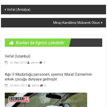
Yazı
Vefat (Antalya)
dolaşımı
Miraç Kandiliniz Mübarek Olsun
Bunları da ilginizi çekebilir
Vefat (İstanbul)
16 Mart 2013
admin
0
Ağrı İl Müdürlüğü personeli, üyemiz Murat Özmen’nin
erkek çocuğu dünyaya gelmiştir.
24 Ekim 2014
admin
0