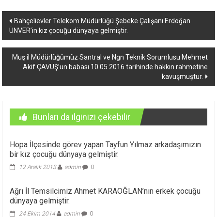
Yazı
Bahçelievler Telekom Müdürlüğü Şebeke Çalışanı Erdoğan
ÜNVER’in kız çocuğu dünyaya gelmiştir.
dolaşımı
Muş il Müdürlüğümüz Santral ve Ngn Teknik Sorumlusu Mehmet
Akif ÇAVUŞ’un babası 10.05.2016 tarihinde hakkın rahmetine
kavuşmuştur.
Bunları da ilginizi çekebilir
Hopa İlçesinde görev yapan Tayfun Yılmaz arkadaşımızın
bir kız çocuğu dünyaya gelmiştir.
12 Aralık 2013
admin
0
Ağrı İl Temsilcimiz Ahmet KARAOĞLAN’nın erkek çocuğu
dünyaya gelmiştir.
24 Ekim 2014
admin
0