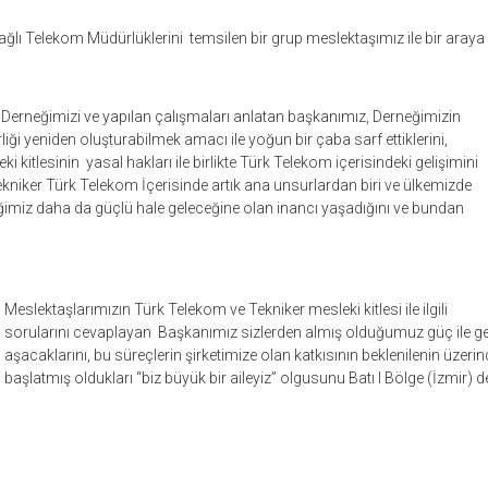
ğlı Telekom Müdürlüklerini temsilen bir grup meslektaşımız ile bir araya 
 Derneğimizi ve yapılan çalışmaları anlatan başkanımız, Derneğimizin
liği yeniden oluşturabilmek amacı ile yoğun bir çaba sarf ettiklerini,
ki kitlesinin yasal hakları ile birlikte Türk Telekom içerisindeki gelişimini
iker Türk Telekom İçerisinde artık ana unsurlardan biri ve ülkemizde
teliğimiz daha da güçlü hale geleceğine olan inancı yaşadığını ve bundan
Meslektaşlarımızın Türk Telekom ve Tekniker mesleki kitlesi ile ilgili
sorularını cevaplayan Başkanımız sizlerden almış olduğumuz güç ile geli
aşacaklarını, bu süreçlerin şirketimize olan katkısının beklenilenin üzer
başlatmış oldukları “biz büyük bir aileyiz” olgusunu Batı I Bölge (İzmir) de