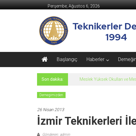
İçeriğe
Perşembe, Ağustos 6, 2026
geç
Teknikerler
Derneği
Teknikerler
Derneği
Resmi
Başlangıç
Haberler
Derneği
Web
Sitesi
Son dakika:
Meslek Yüksek Okulları ve Mesl
Dernegimizden
26 Nisan 2013
İzmir Teknikerleri İl
Gönderen: admin