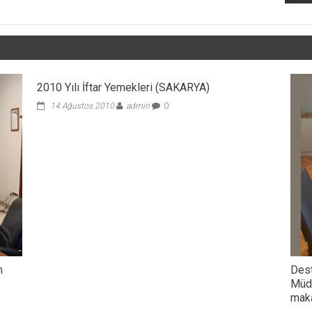
2010 Yılı İftar Yemekleri (SAKARYA)
14 Ağustos 2010
admin
0
m
Dest
Müdü
maka