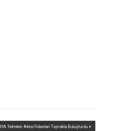
YA Tekniker Ailesi Fidanları Toprakla Buluşturdu