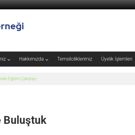
miz
Hakkımızda
Temsilciliklerimiz
Üyelik İşlemleri
eki Eğitim Çalıştayı
e Buluştuk