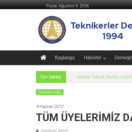
İçeriğe
Pazar, Ağustos 9, 2026
geç
Teknikerler
Derneği
Teknikerler
Derneği
Resmi
Başlangıç
Haberler
Derneği
Web
Sitesi
Son dakika:
Meslek Yüksek Okulları ve Mesl
Dernegimizden
4 Haziran 2012
TÜM ÜYELERİMİZ D
Gönderen: admin