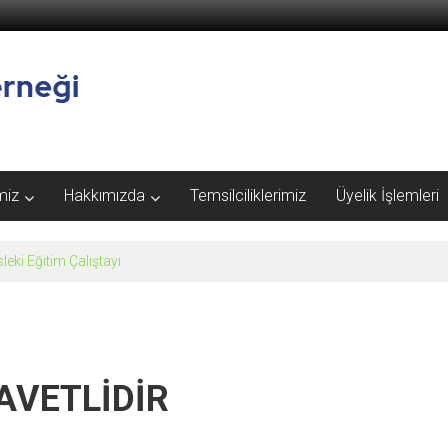
miz
Hakkımızda
Temsilciliklerimiz
Üyelik İşlemleri
eki Eğitim Çalıştayı
AVETLİDİR