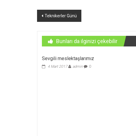
Yazı
Teknikerler Günü
dolaşımı
Bunları da ilginizi çekebilir
Sevgili meslektaşlarımız
4 Mart 2017
admin
0