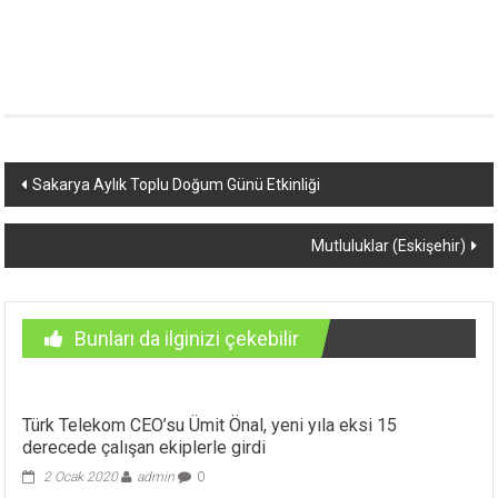
Yazı
Sakarya Aylık Toplu Doğum Günü Etkinliği
dolaşımı
Mutluluklar (Eskişehir)
Bunları da ilginizi çekebilir
Türk Telekom CEO’su Ümit Önal, yeni yıla eksi 15
derecede çalışan ekiplerle girdi
2 Ocak 2020
admin
0