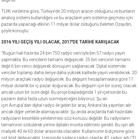
TÜİK verilerine göre, Türkiye’de 20 milyon aracın olduğunu ve bunların
analog sistemi kullandığını ve bu araçların yeni sisteme geçmesi için
pazarda yapacağı etkinin 11 milyar dolar olduğunu belirten Özaydın,
şöyle konuştu:
2016 YILI GEÇİŞ YILI OLACAK, 2017'DE TARİHE KARIŞACAK
"Bugün hali hazırda 24 bin 750 radyo vericiyle bin 57 radyo yayın
yapmakta. Bu vericilerin tamamı değişecek. 25 bin vericinin tamamı
değil 6 bin verici değişerek dönüşüm sağlanacak. Dijital sistemde
vericiler toplanıp daha ileriye daha yüksek kalitede yayın verebilecek. 20
milyon araçtaki radyo değişecek. Bu değişim hesaplamalara göre 11
milyar dolarlık bir iç pazar doğuracak. Bu değişim için bir süreç olacak
ancak uzun bir süre değil. Bu proje başladığında 1 yıl içerisinde bu
pazarın daha fazla uzun sürmeyeceğini biliyoruz. Şu an
için Avrupa’dan dijital radyo ile gelen bir araç Ankara’da yayınları alır
ancak diğer yerlerde alamayacaktır. Şu anda araçlarda hali hazırdaki
radyoların kesinlikle yenilenmesi söz konusu değildir. Bu radyoların
tamamının sökülerek yerine dijitalin monta edilmesi gerekli. Bu işin altı
maliyeti 40 ile 60 dolar arasında olacaktır. Kullanıcının bütçesine göre
üst limit değişecektir. İçerisinde sadece radyo olanlar 40, radyo artı CD