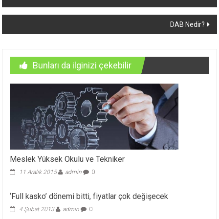
dolaşımı
DAB Nedir?
Bunları da ilginizi çekebilir
Meslek Yüksek Okulu ve Tekniker
11 Aralık 2015
admin
0
‘Full kasko’ dönemi bitti, fiyatlar çok değişecek
4 Şubat 2013
admin
0