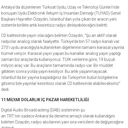
Antalya’da düzenlenen Türksat Uydu, Uzay ve Teknoloji Günleri’nde
konuşan Uydu Elektronik İletişim İş İnsanları Derneği (TUYAD) Genel
Başkanı Hayrettin Özaydın, İstanbul’dan yola çıkan bir aracın yeni
sistemle birlikte artık kesintisiz radyo dinleyebileceğini belirtti.
CD kalitesinde yayın olacağını belirten Özaydın, "Şu an aktif olarak
radyolar analog olarak faaliyette. Türkiye’de bin 57 radyo kanalı var.
270’i uydu aracılığıyla kullanılırken diğerlerinin tamamı karasal yayınla
hizmet veriyor. Karasal yayın yapan bu kanallar analog yayın yaptığı
zaman biz araçlarda kullanıyoruz. TUİK verilerine göre, 19 buçuk
milyon araç var. Bu araçların tamamında radyo var. Bir müddet
gittikten sonra yolda yayın kesiliyor. Bu artık yaşanmayacak.
İstanbul’da bir yayına başladığınız da Türkiye’nin bütün bölgelerine
gitseniz bile yayınlar kesintisiz olarak CD kalitesinde alabileceksiniz"
dedi.
11 MİLYAR DOLARLIK İÇ PAZAR HAREKETLİLİĞİ
Digital Audio Broadcasting (DAB) sisteminin şu
an TRT’nin sadece Ankara’da deneme amaçlı olarak kullandığını
belirten Özaydın, radyo alıcılarının yanı sıra vericilerin de değişeceğine
değindi.