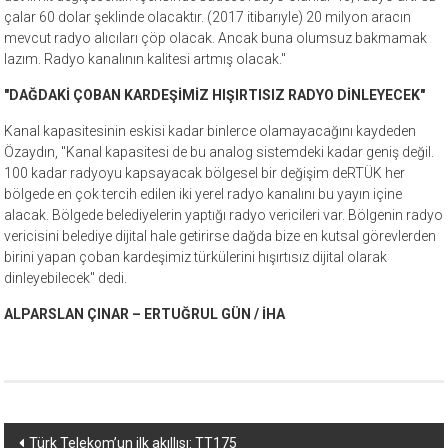
çalar 60 dolar şeklinde olacaktır. (2017 itibarıyle) 20 milyon aracın
mevcut radyo alıcıları çöp olacak. Ancak buna olumsuz bakmamak
lazım. Radyo kanalının kalitesi artmış olacak."
"DAĞDAKİ ÇOBAN KARDEŞİMİZ HIŞIRTISIZ RADYO DİNLEYECEK"
Kanal kapasitesinin eskisi kadar binlerce olamayacağını kaydeden
Özaydın, "Kanal kapasitesi de bu analog sistemdeki kadar geniş değil.
100 kadar radyoyu kapsayacak bölgesel bir değişim deRTÜK her
bölgede en çok tercih edilen iki yerel radyo kanalını bu yayın içine
alacak. Bölgede belediyelerin yaptığı radyo vericileri var. Bölgenin radyo
vericisini belediye dijital hale getirirse dağda bize en kutsal görevlerden
birini yapan çoban kardeşimiz türkülerini hışırtısız dijital olarak
dinleyebilecek" dedi.
ALPARSLAN ÇINAR – ERTUĞRUL GÜN / İHA
Yazı
Türk Telekom’un ilk akıllısı: TT175