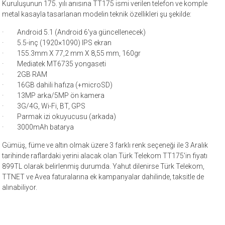
Kuruluşunun 175. yılı anısına TT175 ismi verilen telefon ve komple
metal kasayla tasarlanan modelin teknik özellikleri şu şekilde:
· Android 5.1 (Android 6'ya güncellenecek)
· 5.5-inç (1920×1090) IPS ekran
· 155.3mm X 77,2 mm X 8,55 mm, 160gr
· Mediatek MT6735 yongaseti
· 2GB RAM
· 16GB dahili hafıza (+microSD)
· 13MP arka/5MP ön kamera
· 3G/4G, Wi-Fi, BT, GPS
· Parmak izi okuyucusu (arkada)
· 3000mAh batarya
Gümüş, füme ve altın olmak üzere 3 farklı renk seçeneği ile 3 Aralık
tarihinde raflardaki yerini alacak olan Türk Telekom TT175'in fiyatı
899TL olarak belirlenmiş durumda. Yahut dilenirse Türk Telekom,
TTNET ve Avea faturalarına ek kampanyalar dahilinde, taksitle de
alınabiliyor.