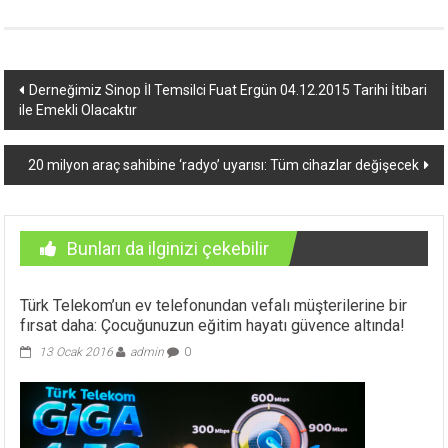
Yazı
Derneğimiz Sinop İl Temsilci Fuat Ergün 04.12.2015 Tarihi İtibari
ile Emekli Olacaktır
dolaşımı
20 milyon araç sahibine ‘radyo’ uyarısı: Tüm cihazlar değişecek
Bunları da ilginizi çekebilir
Türk Telekom’un ev telefonundan vefalı müşterilerine bir
fırsat daha: Çocuğunuzun eğitim hayatı güvence altında!
13 Ocak 2016
admin
0