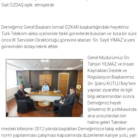
Sait ÖZDAŞ eşlik etmişlerdir.
Derneğimiz Genel Başkanı İsmail ÖZKAR başkanlığındaki heyetimiz
Türk Telekom ailesi içerisinde farklı görevlerde bulunan ve kısa bir süre
önce İK Servisleri Direktörlüğü görevine atanan Sn. Seyit YIMAZ’a yeni
görevinden dolayı tebrik ettiler.
Ge
nel Müdürümüz Sn.
Tahsin YILMAZ ve İnsan
Kaynakları Destek ve
Regülasyon Başkanımız
Sn. Şükrü KUTLU Bey'lere
yapılan ziyaretler ile ilgili
bilgi aktarımından sonra
Derneğimiz heyeti
Şirketimiz İK politikasında
ana unsurlardan biri
haline gelen Tekniker
mesleki kitlesinin 2012 yılında başlatılan Derneğimizce takip edilen yeni
norm yapılanması çalışması kapsamında düzenlenen kariyer yolu, yan