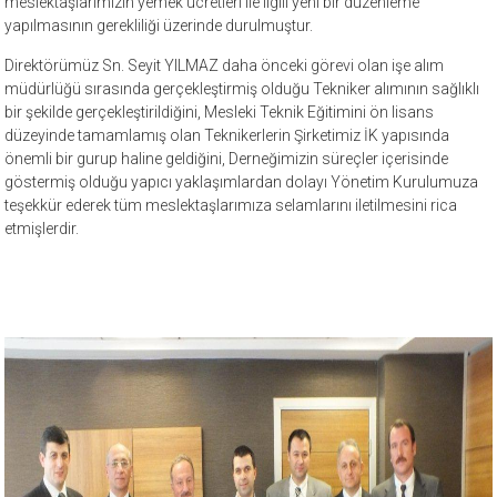
meslektaşlarımızın yemek ücretleri ile ilgili yeni bir düzenleme
yapılmasının gerekliliği üzerinde durulmuştur.
Direktörümüz Sn. Seyit YILMAZ daha önceki görevi olan işe alım
müdürlüğü sırasında gerçekleştirmiş olduğu Tekniker alımının sağlıklı
bir şekilde gerçekleştirildiğini, Mesleki Teknik Eğitimini ön lisans
düzeyinde tamamlamış olan Teknikerlerin Şirketimiz İK yapısında
önemli bir gurup haline geldiğini, Derneğimizin süreçler içerisinde
göstermiş olduğu yapıcı yaklaşımlardan dolayı Yönetim Kurulumuza
teşekkür ederek tüm meslektaşlarımıza selamlarını iletilmesini rica
etmişlerdir.