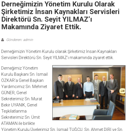
Derneğimizin Yönetim Kurulu Olarak
Şirketimiz İnsan Kaynakları Servisleri
Direktörü Sn. Seyit YILMAZ’ı
Makamında Ziyaret Ettik.
Gönderen: admin
Derneğimizin Yönetim Kurulu olarak Şirketimiz İnsan Kaynakları
Servisleri Direktörü Sn. Seyit YILMAZ’ı ma
kamında ziyaret ettik.
Derneğimiz Yönetim
Kurulu Başkanı Sn. İsmail
ÖZKAR’a Genel Başkan
Yardımcımız Sn. Mehmet
GÜNER, Genel
Sekreterimiz Sn. Murat
Bekir UYANIK, Genel
Teşkilatlanma
Sekreterimiz Sn. Ümit
ATAMAN ile birlikte
Yönetim Kurulu Üyelerimiz Sn. İsmail TUĞCU, Sn. Ahmet DİRİ ve Sn.