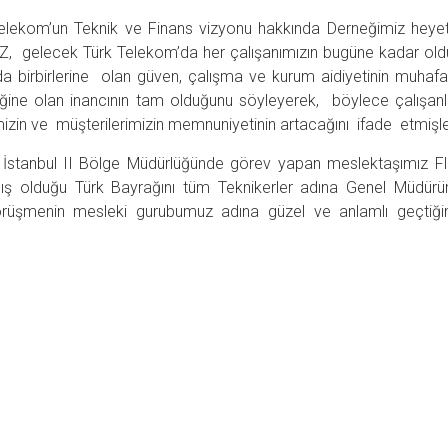
elekom’un Teknik ve Finans vizyonu hakkında Derneğimiz heyet
, gelecek Türk Telekom’da her çalışanımızın bugüne kadar old
a birbirlerine olan güven, çalışma ve kurum aidiyetinin muha
ine olan inancının tam olduğunu söyleyerek, böylece çalışanla
mizin ve müşterilerimizin memnuniyetinin artacağını ifade etmişle
İstanbul II Bölge Müdürlüğünde görev yapan meslektaşımız Flo
ış olduğu Türk Bayrağını tüm Teknikerler adına Genel Müdür
üşmenin mesleki gurubumuz adına güzel ve anlamlı geçtiğin