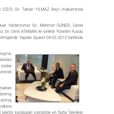
rü (CEO) Sn. Tahsin YILMAZ Bey’i makamında
aşkan Yardımcımız Sn. Mehmet GÜNER, Genel
z Sn. Ümit ATAMAN ile birlikte Yönetim Kurulu
mişlerdir. Yapılan ziyaret 04.03.2013 tarihinde
örüşme,
erleri
 kadar
vererek
nakları
stlenmiş
kartmış
knikere
sektör kuruluşları içerisinde en fazla Tekniker