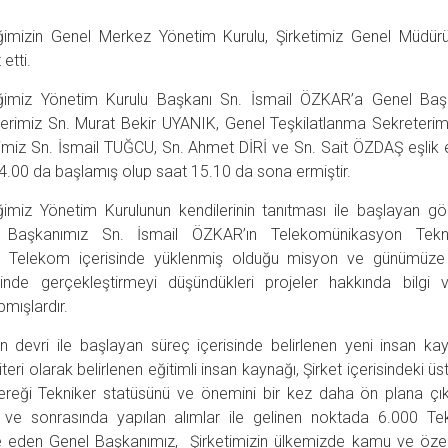
ğimizin Genel Merkez Yönetim Kurulu, Şirketimiz Genel Müdü
 etti.
ğimiz Yönetim Kurulu Başkanı Sn. İsmail ÖZKAR’a Genel B
erimiz Sn. Murat Bekir UYANIK, Genel Teşkilatlanma Sekreterimi
imiz Sn. İsmail TUĞCU, Sn. Ahmet DİRİ ve Sn. Sait ÖZDAŞ eşlik et
4.00 da başlamış olup saat 15.10 da sona ermiştir.
imiz Yönetim Kurulunun kendilerinin tanıtması ile başlayan g
 Başkanımız Sn. İsmail ÖZKAR’ın Telekomünikasyon Teknik
rk Telekom içerisinde yüklenmiş olduğu misyon ve günümüze
nde gerçekleştirmeyi düşündükleri projeler hakkında bilgi 
mışlardır.
 devri ile başlayan süreç içerisinde belirlenen yeni insan kay
iteri olarak belirlenen eğitimli insan kaynağı, Şirket içerisindeki ü
gereği Tekniker statüsünü ve önemini bir kez daha ön plana çı
ı ve sonrasında yapılan alımlar ile gelinen noktada 6.000 Te
ade eden Genel Başkanımız, Şirketimizin ülkemizde kamu ve özel 