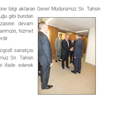
ine bilgi aktaran Genel Müdürümüz Sn.
Tahsin
uğu gibi bundan
fazasının devam
rımızın, hizmet
rdir
grafi sanatçısı
ümüz Sn. Tahsin
i ifade ederek