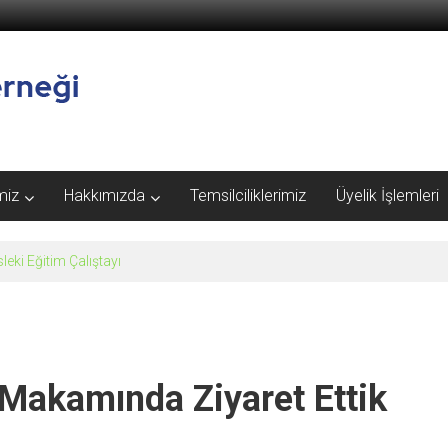
miz
Hakkımızda
Temsilciliklerimiz
Üyelik İşlemleri
akamında Ziyaret Ettik