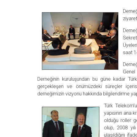
Derne
ziyaret
Derne
Sekret
Üyeler
saat 1
Derneğ
Genel
Derneğinin kuruluşundan bu güne kadar Tü
gerçekleşen ve önümüzdeki süreçler içerisi
derneğimizin vizyonu hakkında bilgilendirme yap
Türk Telekom’un
yapısının ana kr
olduğu roller 
olup, 2008 yıl
ulaşıldığını if