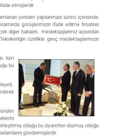
ifade etmişlerdir.
amlanan yeniden yapılanması süreci içerisinde,
amında görüşlerimizin ifade edilme fırsatının
ecek diğer hakların, meslektaşlarımız açısından
eknikerliğin özellikle genç meslektaşlarımızın
nin tüm
duğu bu
Heyeti,
 ederek
ünülen
klerini
çekleştirmiş olduğu bu ziyaretten duymuş olduğu
selamlarını göndermişlerdir.