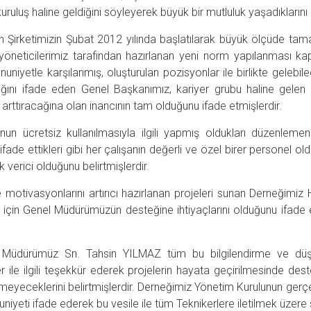
ruluş haline geldiğini söyleyerek büyük bir mutluluk yaşadıklarını 
 Şirketimizin Şubat 2012 yılında başlatılarak büyük ölçüde tam
neticilerimiz tarafından hazırlanan yeni norm yapılanması kaps
niyetle karşılanmış, oluşturulan pozisyonlar ile birlikte gelebil
ığını ifade eden Genel Başkanımız, kariyer grubu haline gelen T
rttıracağına olan inancının tam olduğunu ifade etmişlerdir.
 ücretsiz kullanılmasıyla ilgili yapmış oldukları düzenleme
fade ettikleri gibi her çalışanın değerli ve özel birer personel ol
verici olduğunu belirtmişlerdir.
 motivasyonlarını artırıcı hazırlanan projeleri sunan Derneğimiz 
 için Genel Müdürümüzün desteğine ihtiyaçlarını olduğunu ifade
 Müdürümüz Sn. Tahsin YILMAZ tüm bu bilgilendirme ve düş
er ile ilgili teşekkür ederek projelerin hayata geçirilmesinde deste
meyeceklerini belirtmişlerdir. Derneğimiz Yönetim Kurulunun ger
iyeti ifade ederek bu vesile ile tüm Teknikerlere iletilmek üzere 