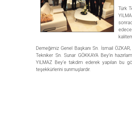
Türk T
YILMAZ
sonrad
edeceğ
kalite
Derneğimiz Genel Başkanı Sn. İsmail ÖZKAR, 
Tekniker Sn. Sunar GÖKKAYA Bey’in hazırlam
YILMAZ Bey’e takdim ederek yapılan bu gör
teşekkürlerini sunmuşlardır.