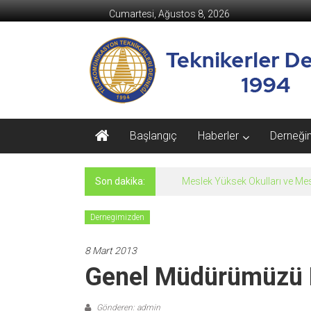
İçeriğe
Cumartesi, Ağustos 8, 2026
geç
Teknikerler
Derneği
Teknikerler
Derneği
Resmi
Başlangıç
Haberler
Derneği
Web
Sitesi
Son dakika:
Dernegimizden
8 Mart 2013
Genel Müdürümüzü M
Gönderen: admin