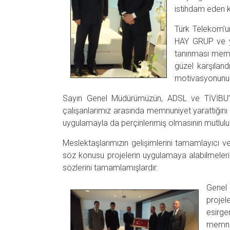
istihdam eden ku
Türk Telekom’un
HAY GRUP ve yö
tanınması memnu
güzel karşıland
motivasyonunu a
Sayın Genel Müdürümüzün, ADSL ve TİVİBU’nun
çalışanlarımız arasında memnuniyet yarattığını i
uygulamayla da perçinlenmiş olmasının mutluluk 
Meslektaşlarımızın gelişimlerini tamamlayıcı ve
söz konusu projelerin uygulamaya alabilmeleri
sözlerini tamamlamışlardır.
Genel
projel
esirge
memnun