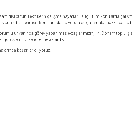
m dışı bütün Teknikerin çalışma hayatları ile ilgili tüm konularda çalışm
uklarının belirlenmesi konularında da yürütülen çalışmalar hakkında da bilg
k sorumlu unvanında görev yapan meslektaşlarımızın, 14. Dönem toplu i
 görüşlerimizi kendilerine aktardık.
larında başarılar diliyoruz.