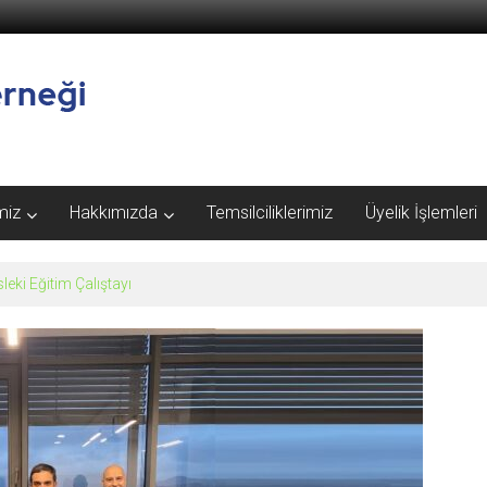
miz
Hakkımızda
Temsilciliklerimiz
Üyelik İşlemleri
eki Eğitim Çalıştayı