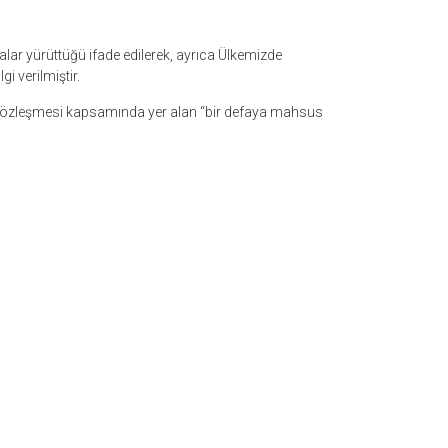
alar yürüttüğü ifade edilerek, ayrıca Ülkemizde
i verilmiştir.
ş sözleşmesi kapsamında yer alan “bir defaya mahsus