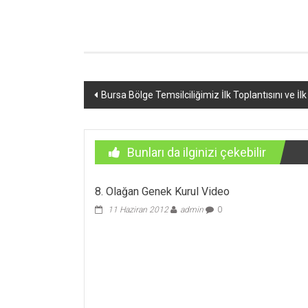
Yazı
Bursa Bölge Temsilciliğimiz İlk Toplantısını ve İlk
dolaşımı
Bunları da ilginizi çekebilir
8. Olağan Genek Kurul Video
11 Haziran 2012
admin
0