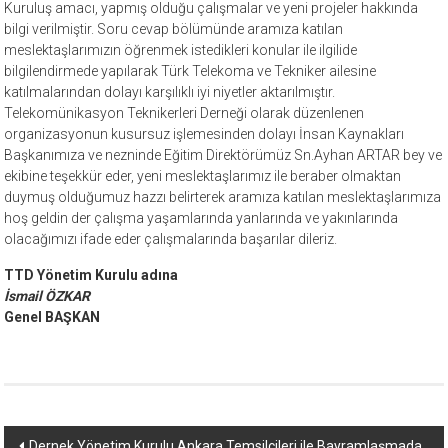
Kuruluş amacı, yapmış olduğu çalışmalar ve yeni projeler hakkında
bilgi verilmiştir. Soru cevap bölümünde aramıza katılan
meslektaşlarımızın öğrenmek istedikleri konular ile ilgilide
bilgilendirmede yapılarak Türk Telekoma ve Tekniker ailesine
katılmalarından dolayı karşılıklı iyi niyetler aktarılmıştır.
Telekomünikasyon Teknikerleri Derneği olarak düzenlenen
organizasyonun kusursuz işlemesinden dolayı İnsan Kaynakları
Başkanımıza ve nezninde Eğitim Direktörümüz Sn.Ayhan ARTAR bey ve
ekibine teşekkür eder, yeni meslektaşlarımız ile beraber olmaktan
duymuş olduğumuz hazzı belirterek aramıza katılan meslektaşlarımıza
hoş geldin der çalışma yaşamlarında yanlarında ve yakınlarında
olacağımızı ifade eder çalışmalarında başarılar dileriz.
TTD Yönetim Kurulu adına
İsmail ÖZKAR
Genel BAŞKAN
Yazı
Dernek Yönetim Kurulu Ankara Temsilcileri ile Bayramlaşmada