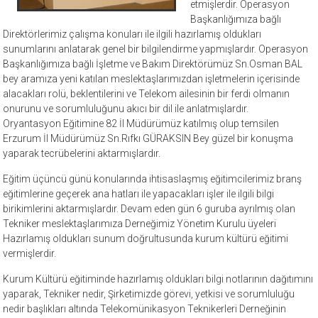
etmişlerdir. Operasyon
Başkanlığımıza bağlı
Direktörlerimiz çalışma konuları ile ilgili hazırlamış oldukları
sunumlarını anlatarak genel bir bilgilendirme yapmışlardır. Operasyon
Başkanlığımıza bağlı İşletme ve Bakım Direktörümüz Sn.Osman BAL
bey aramıza yeni katılan meslektaşlarımızdan işletmelerin içerisinde
alacakları rolü, beklentilerini ve Telekom ailesinin bir ferdi olmanın
onurunu ve sorumluluğunu akıcı bir dil ile anlatmışlardır.
Oryantasyon Eğitimine 82 İl Müdürümüz katılmış olup temsilen
Erzurum İl Müdürümüz Sn.Rıfkı GÜRAKSIN Bey güzel bir konuşma
yaparak tecrübelerini aktarmışlardır.
Eğitim üçüncü günü konularında ihtisaslaşmış eğitimcilerimiz branş
eğitimlerine geçerek ana hatları ile yapacakları işler ile ilgili bilgi
birikimlerini aktarmışlardır. Devam eden gün 6 guruba ayrılmış olan
Tekniker meslektaşlarımıza Derneğimiz Yönetim Kurulu üyeleri
Hazırlamış oldukları sunum doğrultusunda kurum kültürü eğitimi
vermişlerdir.
Kurum Kültürü eğitiminde hazırlamış oldukları bilgi notlarının dağıtımını
yaparak, Tekniker nedir, Şirketimizde görevi, yetkisi ve sorumluluğu
nedir başlıkları altında Telekomünikasyon Teknikerleri Derneğinin