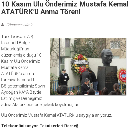
10 Kasım Ulu Önderimiz Mustafa Kemal
ATATÜRK’ü Anma Töreni
Gönderen: admin
Türk Telekom A.Ş
İstanbul I Bölge
Müdürlüğü’nün
düzenlemiş olduğu 10
Kasım Ulu Önderimiz
Mustafa Kemal
ATATÜRK’ü anma
törenine İstanbul I
Bölge temsilcimiz Sayın
Aydoğan KAYA Beyde
katılmış ve Derneğimiz
adına Atatürk büstüne çelenk koyulmuştur.
Ulu Önderimiz Mustafa Kemal ATATÜRK’ü saygıyla anıyoruz.
Telekomünikasyon Teknikerleri Derneği