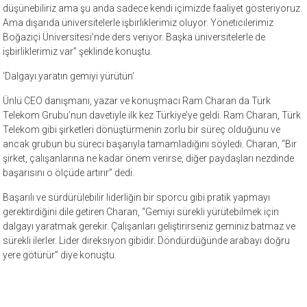
düşünebiliriz ama şu anda sadece kendi içimizde faaliyet gösteriyoruz.
Ama dışarıda üniversitelerle işbirliklerimiz oluyor. Yöneticilerimiz
Boğaziçi Üniversitesi’nde ders veriyor. Başka üniversitelerle de
işbirliklerimiz var” şeklinde konuştu.
‘Dalgayı yaratın gemiyi yürütün’
Ünlü CEO danışmanı, yazar ve konuşmacı Ram Charan da Türk
Telekom Grubu’nun davetiyle ilk kez Türkiye’ye geldi. Ram Charan, Türk
Telekom gibi şirketleri dönüştürmenin zorlu bir süreç olduğunu ve
ancak grubun bu süreci başarıyla tamamladığını söyledi. Charan, “Bir
şirket, çalışanlarına ne kadar önem verirse, diğer paydaşları nezdinde
başarısını o ölçüde artırır” dedi.
Başarılı ve sürdürülebilir liderliğin bir sporcu gibi pratik yapmayı
gerektirdiğini dile getiren Charan, “Gemiyi sürekli yürütebilmek için
dalgayı yaratmak gerekir. Çalışanları geliştirirseniz geminiz batmaz ve
sürekli ilerler. Lider direksiyon gibidir. Döndürdüğünde arabayı doğru
yere götürür” diye konuştu.