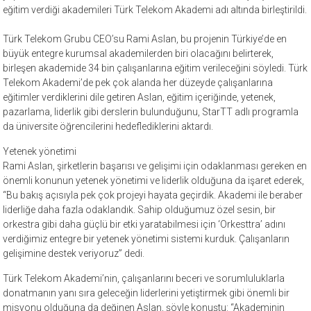
eğitim verdiği akademileri Türk Telekom Akademi adı altında birleştirildi.
Türk Telekom Grubu CEO’su Rami Aslan, bu projenin Türkiye’de en
büyük entegre kurumsal akademilerden biri olacağını belirterek,
birleşen akademide 34 bin çalışanlarına eğitim verileceğini söyledi. Türk
Telekom Akademi’de pek çok alanda her düzeyde çalışanlarına
eğitimler verdiklerini dile getiren Aslan, eğitim içeriğinde, yetenek,
pazarlama, liderlik gibi derslerin bulunduğunu, StarTT adlı programla
da üniversite öğrencilerini hedeflediklerini aktardı.
Yetenek yönetimi
Rami Aslan, şirketlerin başarısı ve gelişimi için odaklanması gereken en
önemli konunun yetenek yönetimi ve liderlik olduğuna da işaret ederek,
“Bu bakış açısıyla pek çok projeyi hayata geçirdik. Akademi ile beraber
liderliğe daha fazla odaklandık. Sahip olduğumuz özel sesin, bir
orkestra gibi daha güçlü bir etki yaratabilmesi için ‘Orkesttra’ adını
verdiğimiz entegre bir yetenek yönetimi sistemi kurduk. Çalışanların
gelişimine destek veriyoruz” dedi.
Türk Telekom Akademi’nin, çalışanlarını beceri ve sorumluluklarla
donatmanın yanı sıra geleceğin liderlerini yetiştirmek gibi önemli bir
misyonu olduğuna da değinen Aslan, şöyle konuştu: “Akademinin