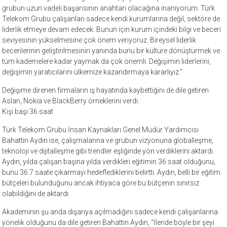
grubun uzun vadeli başarısının anahtarı olacağına inanıyorum. Türk
Telekom Grubu çalışanları sadece kendi kurumlarına değil, sektöre de
liderlik etmeye devam edecek. Bunun için kurum içindeki bilgi ve beceri
seviyesinin yükselmesine çok önem veriyoruz. Bireysel liderlik
becerilerinin geliştirilmesinin yanında bunu bir kültüre dönüştürmek ve
tüm kademelere kadar yaymak da çok önemli. Değişimin liderlerini,
değişimin yaratıcılarını ülkemize kazandırmaya kararlıyız.”
Değişime direnen firmaların iş hayatında kaybettiğini de dile getiren
Aslan, Nokia ve BlackBerry örneklerini verdi.
Kişi başı 36 saat
Türk Telekom Grubu İnsan Kaynakları Genel Müdür Yardımcısı
Bahattin Aydın ise, çalışmalarına ve grubun vizyonuna globalleşme,
teknoloji ve dijitalleşme gibi trendler eşliğinde yön verdiklerini aktardı.
Aydın, yılda çalışan başına yılda verdikleri eğitimin 36 saat olduğunu,
bunu 36.7 saate çıkarmayı hedeflediklerini belirtti. Aydın, belli bir eğitim
bütçeleri bulunduğunu ancak ihtiyaca göre bu bütçenin sınırsız
olabildiğini de aktardı.
Akademinin şu anda dışarıya açılmadığını sadece kendi çalışanlarına
yönelik olduğunu da dile getiren Bahattin Aydın, “İleride böyle bir şeyi