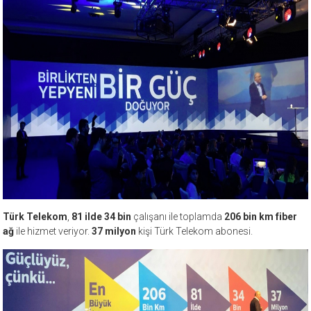
Türk Telekom
,
81
ilde 34
bin
çalışanı ile toplamda
206
bin
km fiber
ağ
ile hizmet veriyor.
37 milyon
kişi Türk Telekom abonesi.