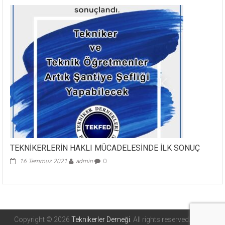
TEKNİKERLERİN HAKLI MÜCADELESİNDE İLK SONUÇ
16 Temmuz 2021
admin
0
Copyright © 2026
Teknikerler Derneği
. All rights reserved. Tema: