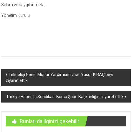
Selam ve saygılarımızla;
Yönetim Kurulu
Yazı
Teknoloji Genel Müdür Yardımcımız sn. Yusuf KIRAÇ beyi
ziyaret ettik
dolaşımı
Türkiye Haber-İş Sendikası Bursa Şube Başkanlığını ziyaret ettik
Bunları da ilginizi çekebilir