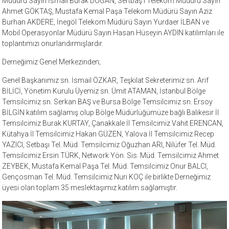
Müdürü Sayın İsmail Burak DOĞAN, Sertbaş’ı Telekom Müdürü Sayın
Ahmet GÖKTAŞ, Mustafa Kemal Paşa Telekom Müdürü Sayın Aziz
Burhan AKDERE, İnegöl Telekom Müdürü Sayın Yurdaer İLBAN ve
Mobil Operasyonlar Müdürü Sayın Hasan Hüseyin AYDIN katılımları ile
toplantımızı onurlandırmışlardır.
Derneğimiz Genel Merkezinden;
Genel Başkanımız sn. İsmail ÖZKAR, Teşkilat Sekreterimiz sn. Arif
BİLİCİ, Yönetim Kurulu Üyemiz sn. Ümit ATAMAN, İstanbul Bölge
Temsilcimiz sn. Serkan BAŞ ve Bursa Bölge Temsilcimiz sn. Ersoy
BİLGİN katılım sağlamış olup Bölge Müdürlüğümüze bağlı Balıkesir İl
Temsilcimiz Burak KURTAY, Çanakkale İl Temsilcimiz Vahit ERENCAN,
Kütahya İl Temsilcimiz Hakan GÜZEN, Yalova İl Temsilcimiz Recep
YAZICI, Setbaşı Tel. Müd. Temsilcimiz Oğuzhan ARI, Nilüfer Tel. Müd.
Temsilcimiz Ersin TÜRK, Network Yön. Sis. Müd. Temsilcimiz Ahmet
ZEYBEK, Mustafa Kemal Paşa Tel. Müd. Temsilcimiz Onur BALCI,
Gençosman Tel. Müd. Temsilcimiz Nuri KOÇ ile birlikte Derneğimiz
üyesi olan toplam 35 meslektaşımız katılım sağlamıştır.